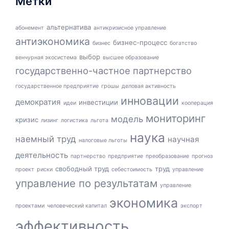
Метки
альтернатива
абонемент
антикризисное управление
антиэкономика
бизнес-процесс
бизнес
богатство
выбор
венчурная экосистема
высшее образование
государственно-частное партнерство
государственное предприятие
грошы
деловая активность
инновации
демократия
инвестиции
идеи
кооперация
мониторинг
модель
кризис
лизинг
логистика
льгота
наука
наемный труд
научная
налоговые льготы
деятельность
партнерство
предприятие
преобразование
прогноз
свободный труд
труд
проект
риски
себестоимость
управление
управление по результатам
управление
экономика
проектами
человеческий капитал
экспорт
эффективность