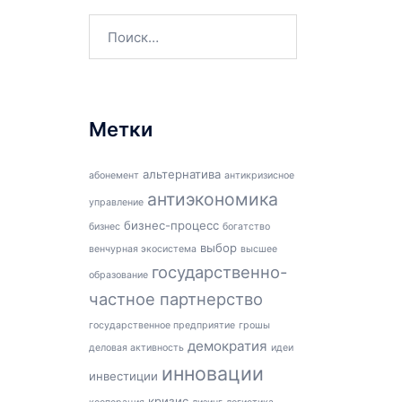
Найти:
Метки
альтернатива
абонемент
антикризисное
антиэкономика
управление
бизнес-процесс
бизнес
богатство
выбор
венчурная экосистема
высшее
государственно-
образование
частное партнерство
государственное предприятие
грошы
демократия
деловая активность
идеи
инновации
инвестиции
кризис