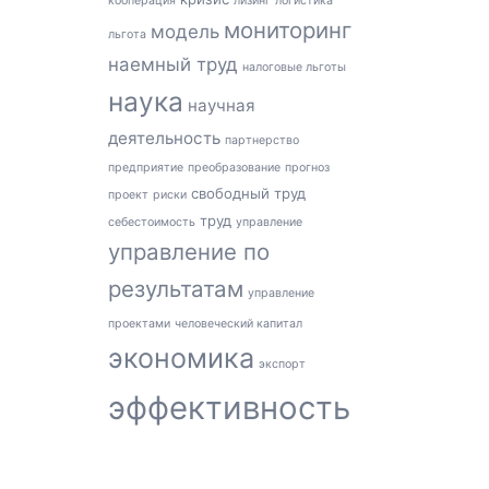
кооперация
лизинг
логистика
мониторинг
модель
льгота
наемный труд
налоговые льготы
наука
научная
деятельность
партнерство
предприятие
преобразование
прогноз
свободный труд
проект
риски
труд
себестоимость
управление
управление по
результатам
управление
проектами
человеческий капитал
экономика
экспорт
эффективность