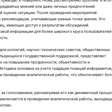
 приводит к поверхностному рассмотрению проблем. В итог
предвзятых мнений или даже личных предпочтений
ей оценке ситуации. После проведения мероприятий
 рекомендации, учитывающие разные точки зрения. Это
иц, имеющих доступ к результатам обсуждений.
такой информации для более широкого круга пользователей
ость.
для коллегий, научно-технических советов, общественных
ользующихся государственной поддержкой, представляет
ю на повышение прозрачности, объективности и
етодика основана на учете градации позиций информантов
и проведении аналитической работы, что обеспечивает бол
за голосованием, рассматривая его как динамичный процес
заключается в проведении аналитической работы, выходящ
ротив».