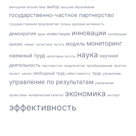
выбор
венчурная экосистема
высшее образование
государственно-частное партнерство
государственное предприятие
грошы
деловая активность
инновации
демократия
инвестиции
идеи
кооперация
мониторинг
модель
кризис
лизинг
логистика
льгота
наука
наемный труд
научная
налоговые льготы
деятельность
партнерство
предприятие
преобразование
прогноз
свободный труд
труд
проект
риски
себестоимость
управление
управление по результатам
управление
экономика
проектами
человеческий капитал
экспорт
эффективность