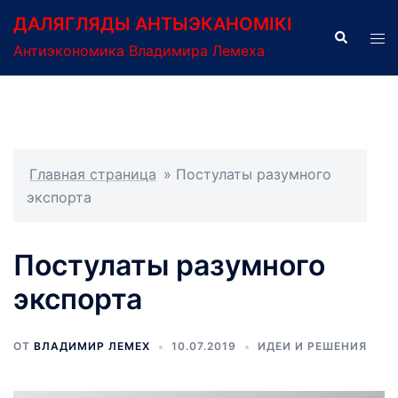
Перейти
ДАЛЯГЛЯДЫ АНТЫЭКАНОМІКІ
к
Поиск
Пер
Антиэкономика Владимира Лемеха
содержимому
ме
Главная страница
»
Постулаты разумного
экспорта
Постулаты разумного
экспорта
ОТ
ВЛАДИМИР ЛЕМЕХ
10.07.2019
ИДЕИ И РЕШЕНИЯ