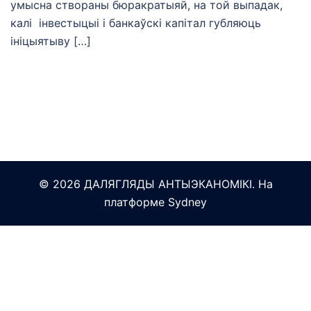
умысна створаны бюракратыяй, на той выпадак,
калі інвестыцыі і банкаўскі капітал губляюць
ініцыятыву […]
© 2026 ДАЛЯГЛЯДЫ АНТЫЭКАНОМІКІ. На
платформе
Sydney