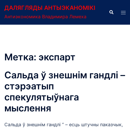
Перейти
ДАЛЯГЛЯДЫ АНТЫЭКАНОМІКІ
к
Поиск
Пер
Антиэкономика Владимира Лемеха
содержимому
ме
Метка:
экспарт
Сальда ў знешнім гандлі –
стэрэатып
спекулятыўнага
мыслення
Сальда ў знешнім гандлі ” – есць штучны паказчык,