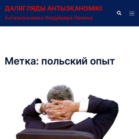
Перейти
ДАЛЯГЛЯДЫ АНТЫЭКАНОМІКІ
к
Поиск
Пер
Антиэкономика Владимира Лемеха
содержимому
ме
Метка:
польский опыт