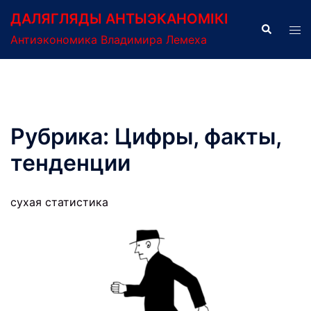
Перейти
ДАЛЯГЛЯДЫ АНТЫЭКАНОМІКІ
к
Поиск
Пер
Антиэкономика Владимира Лемеха
содержимому
ме
Рубрика:
Цифры, факты,
тенденции
сухая статистика