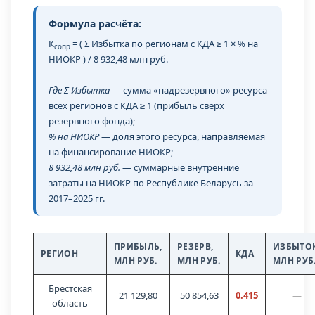
Формула расчёта:
К
= ( Σ Избытка по регионам с КДА ≥ 1 × % на
сопр
НИОКР ) / 8 932,48 млн руб.
Где Σ Избытка
— сумма «надрезервного» ресурса
всех регионов с КДА ≥ 1 (прибыль сверх
резервного фонда);
% на НИОКР
— доля этого ресурса, направляемая
на финансирование НИОКР;
8 932,48 млн руб.
— суммарные внутренние
затраты на НИОКР по Республике Беларусь за
2017–2025 гг.
ПРИБЫЛЬ,
РЕЗЕРВ,
ИЗБЫТОК
РЕГИОН
КДА
МЛН РУБ.
МЛН РУБ.
МЛН РУБ
Брестская
21 129,80
50 854,63
0.415
—
область