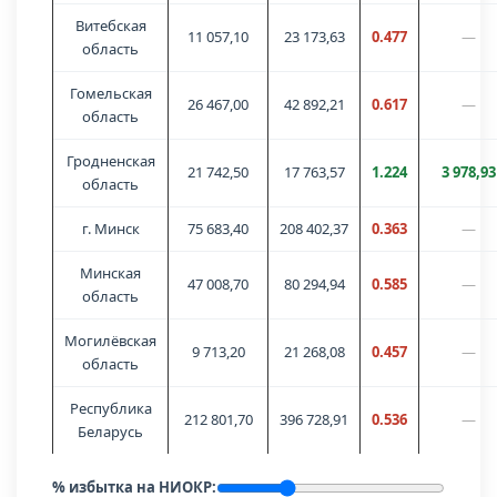
Витебская
11 057,10
23 173,63
0.477
—
область
Гомельская
26 467,00
42 892,21
0.617
—
область
Гродненская
21 742,50
17 763,57
1.224
3 978,93
область
г. Минск
75 683,40
208 402,37
0.363
—
Минская
47 008,70
80 294,94
0.585
—
область
Могилёвская
9 713,20
21 268,08
0.457
—
область
Республика
212 801,70
396 728,91
0.536
—
Беларусь
% избытка на НИОКР: