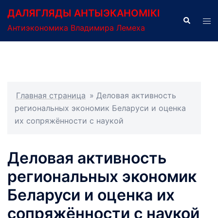
Перейти
ДАЛЯГЛЯДЫ АНТЫЭКАНОМІКІ
к
Поиск
Пер
Антиэкономика Владимира Лемеха
содержимому
ме
Главная страница
»
Деловая активность
региональных экономик Беларуси и оценка
их сопряжённости с наукой
Деловая активность
региональных экономик
Беларуси и оценка их
сопряжённости с наукой