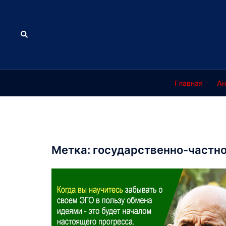
Перейти
к
содержимому
Поиск
Главная
Ан
Метка:
государственно-частно