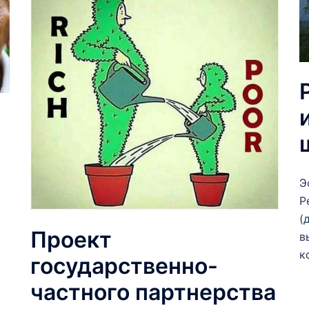
Э
Р
(
Проект
в
к
государственно-
частного партнерства