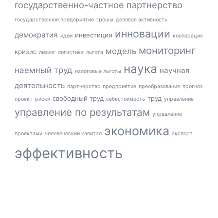
государственно-частное партнерство
государственное предприятие
грошы
деловая активность
инновации
демократия
инвестиции
идеи
кооперация
мониторинг
модель
кризис
лизинг
логистика
льгота
наука
наемный труд
научная
налоговые льготы
деятельность
партнерство
предприятие
преобразование
прогноз
свободный труд
труд
проект
риски
себестоимость
управление
управление по результатам
управление
экономика
проектами
человеческий капитал
экспорт
эффективность