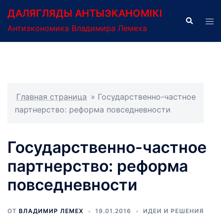
Перейти
ДАЛЯГЛЯДЫ АНТЫЭКАНОМІКІ
к
Поиск
Пер
Антиэкономика Владимира Лемеха
содержимому
ме
Главная страница
»
Государственно-частное
партнерство: реформа повседневности
Государственно-частное
партнерство: реформа
повседневности
ОТ
ВЛАДИМИР ЛЕМЕХ
19.01.2016
ИДЕИ И РЕШЕНИЯ