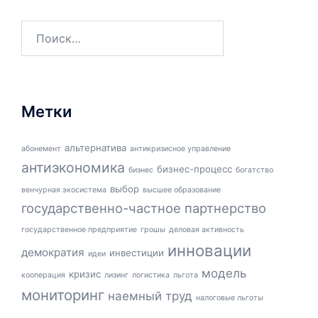
Найти:
Метки
альтернатива
абонемент
антикризисное управление
антиэкономика
бизнес-процесс
бизнес
богатство
выбор
венчурная экосистема
высшее образование
государственно-частное партнерство
государственное предприятие
грошы
деловая активность
инновации
демократия
инвестиции
идеи
модель
кризис
кооперация
лизинг
логистика
льгота
мониторинг
наемный труд
налоговые льготы