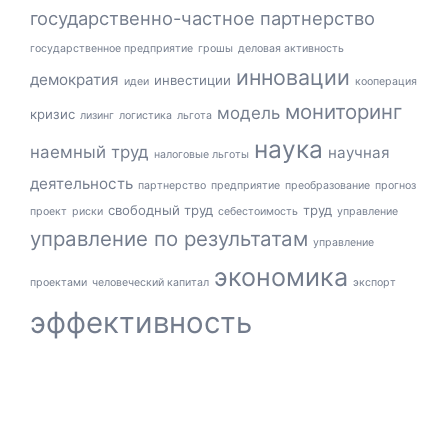
государственно-частное партнерство
государственное предприятие
грошы
деловая активность
инновации
демократия
инвестиции
идеи
кооперация
мониторинг
модель
кризис
лизинг
логистика
льгота
наука
наемный труд
научная
налоговые льготы
деятельность
партнерство
предприятие
преобразование
прогноз
свободный труд
труд
проект
риски
себестоимость
управление
управление по результатам
управление
экономика
проектами
человеческий капитал
экспорт
эффективность