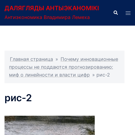
Перейти
ДАЛЯГЛЯДЫ АНТЫЭКАНОМІКІ
к
Поиск
Пер
Антиэкономика Владимира Лемеха
содержимому
ме
Главная страница
»
Почему инновационные
процессы не поддаются прогнозированию:
миф о линейности и власти цифр
»
рис-2
рис-2