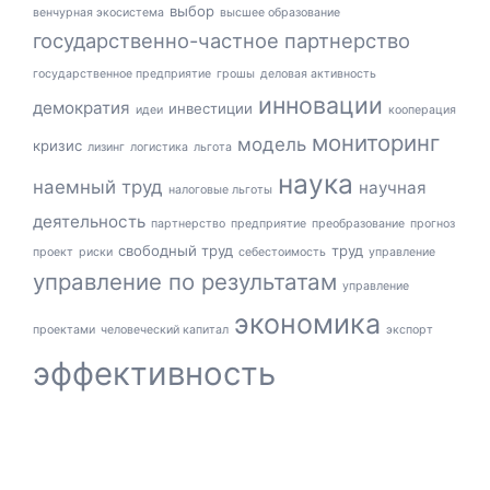
выбор
венчурная экосистема
высшее образование
государственно-частное партнерство
государственное предприятие
грошы
деловая активность
инновации
демократия
инвестиции
идеи
кооперация
мониторинг
модель
кризис
лизинг
логистика
льгота
наука
наемный труд
научная
налоговые льготы
деятельность
партнерство
предприятие
преобразование
прогноз
свободный труд
труд
проект
риски
себестоимость
управление
управление по результатам
управление
экономика
проектами
человеческий капитал
экспорт
эффективность