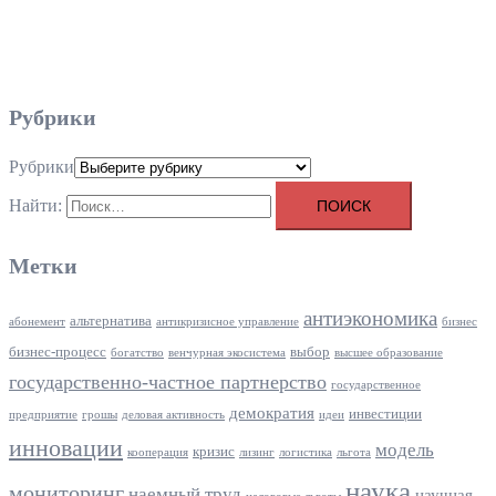
Рубрики
Рубрики
Найти:
Метки
антиэкономика
альтернатива
абонемент
антикризисное управление
бизнес
бизнес-процесс
выбор
богатство
венчурная экосистема
высшее образование
государственно-частное партнерство
государственное
демократия
инвестиции
предприятие
грошы
деловая активность
идеи
инновации
модель
кризис
кооперация
лизинг
логистика
льгота
наука
мониторинг
наемный труд
научная