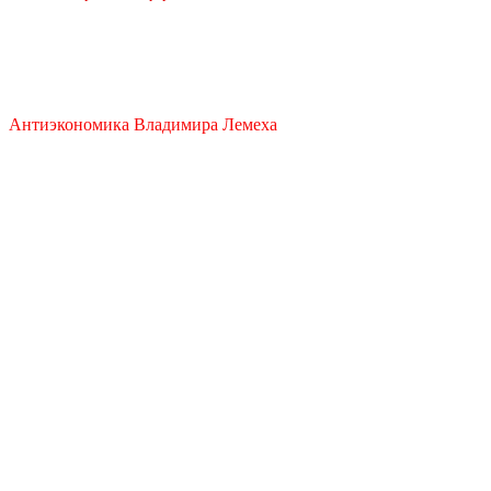
ДАЛЯГЛЯДЫ АНТЫЭКАНОМІКІ
Антиэкономика Владимира Лемеха
Закрыть меню
Главная
Антилизинг
Финансовый Эквилибриум
Проекты