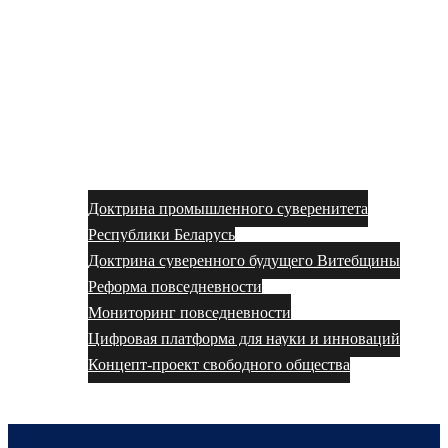
Доктрина промышленного суверенитета
Республики Беларусь
Доктрина суверенного будущего Витебщины
Реформа повседневности
Мониторинг повседневности
Цифровая платформа для науки и инноваций
Концепт-проект свободного общества
Моя рабочая сфера