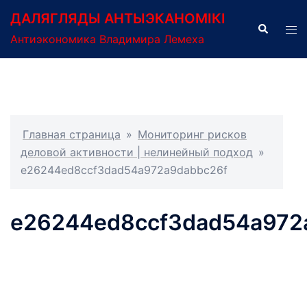
Перейти
ДАЛЯГЛЯДЫ АНТЫЭКАНОМІКІ
к
Поиск
Пер
Антиэкономика Владимира Лемеха
содержимому
ме
Главная страница
»
Мониторинг рисков
деловой активности | нелинейный подход
»
e26244ed8ccf3dad54a972a9dabbc26f
e26244ed8ccf3dad54a972