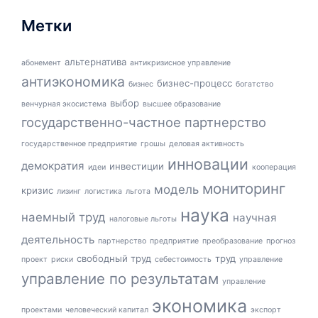
Метки
альтернатива
абонемент
антикризисное управление
антиэкономика
бизнес-процесс
бизнес
богатство
выбор
венчурная экосистема
высшее образование
государственно-частное партнерство
государственное предприятие
грошы
деловая активность
инновации
демократия
инвестиции
идеи
кооперация
мониторинг
модель
кризис
лизинг
логистика
льгота
наука
наемный труд
научная
налоговые льготы
деятельность
партнерство
предприятие
преобразование
прогноз
свободный труд
труд
проект
риски
себестоимость
управление
управление по результатам
управление
экономика
проектами
человеческий капитал
экспорт