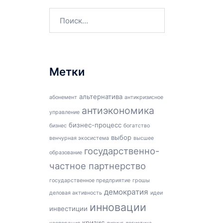
Найти:
Метки
альтернатива
абонемент
антикризисное
антиэкономика
управление
бизнес-процесс
бизнес
богатство
выбор
венчурная экосистема
высшее
государственно-
образование
частное партнерство
государственное предприятие
грошы
демократия
деловая активность
идеи
инновации
инвестиции
кризис