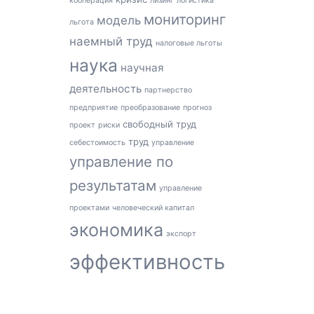
кооперация
лизинг
логистика
мониторинг
модель
льгота
наемный труд
налоговые льготы
наука
научная
деятельность
партнерство
предприятие
преобразование
прогноз
свободный труд
проект
риски
труд
себестоимость
управление
управление по
результатам
управление
проектами
человеческий капитал
экономика
экспорт
эффективность