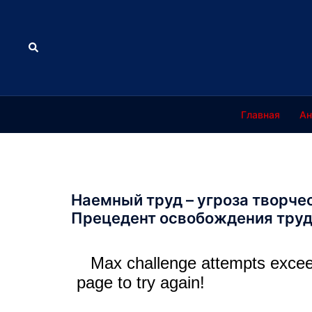
Перейти
к
содержимому
Поиск
Главная
Ан
Наемный труд – угроза творче
Прецедент освобождения тру