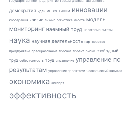
государственное предприятие
грошы
деловая активность
инновации
демократия
инвестиции
идеи
модель
кризис
кооперация
лизинг
логистика
льгота
мониторинг
наемный труд
налоговые льготы
наука
научная деятельность
партнерство
свободный
предприятие
преобразование
прогноз
проект
риски
управление по
труд
труд
себестоимость
управление
результатам
управление проектами
человеческий капитал
экономика
экспорт
эффективность