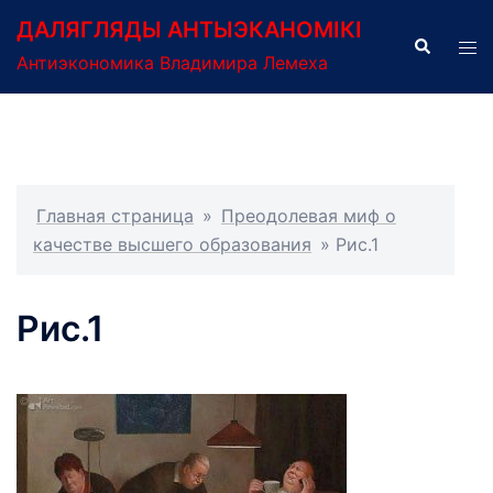
Перейти
ДАЛЯГЛЯДЫ АНТЫЭКАНОМІКІ
к
Поиск
Пер
Антиэкономика Владимира Лемеха
содержимому
ме
Главная страница
»
Преодолевая миф о
качестве высшего образования
»
Рис.1
Рис.1