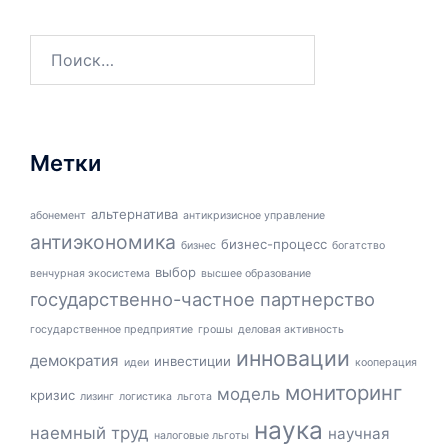
Найти:
Метки
альтернатива
абонемент
антикризисное управление
антиэкономика
бизнес-процесс
бизнес
богатство
выбор
венчурная экосистема
высшее образование
государственно-частное партнерство
государственное предприятие
грошы
деловая активность
инновации
демократия
инвестиции
идеи
кооперация
мониторинг
модель
кризис
лизинг
логистика
льгота
наука
наемный труд
научная
налоговые льготы