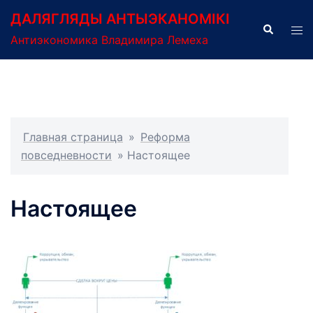
Перейти
ДАЛЯГЛЯДЫ АНТЫЭКАНОМІКІ
к
Поиск
Пер
Антиэкономика Владимира Лемеха
содержимому
ме
Главная страница
»
Реформа
повседневности
»
Настоящее
Настоящее