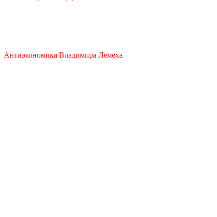
ДАЛЯГЛЯДЫ АНТЫЭКАНОМІКІ
Антиэкономика Владимира Лемеха
Закрыть меню
Главная
Антилизинг
Финансовый Эквилибриум
Проекты