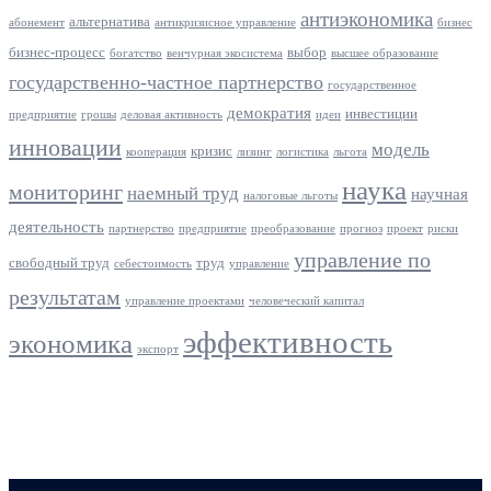
антиэкономика
альтернатива
абонемент
антикризисное управление
бизнес
бизнес-процесс
выбор
богатство
венчурная экосистема
высшее образование
государственно-частное партнерство
государственное
демократия
инвестиции
предприятие
грошы
деловая активность
идеи
инновации
модель
кризис
кооперация
лизинг
логистика
льгота
наука
мониторинг
наемный труд
научная
налоговые льготы
деятельность
партнерство
предприятие
преобразование
прогноз
проект
риски
управление по
свободный труд
труд
себестоимость
управление
результатам
управление проектами
человеческий капитал
эффективность
экономика
экспорт