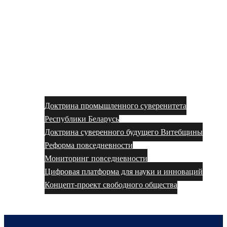
Доктрина промышленного суверенитета
Республики Беларусь
Доктрина суверенного будущего Витебщины
Реформа повседневности
Мониторинг повседневности
Цифровая платформа для науки и инноваций
Концепт-проект свободного общества
Моя рабочая сфера