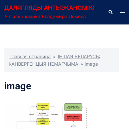
Перейти
ДАЛЯГЛЯДЫ АНТЫЭКАНОМІКІ
к
Поиск
Пер
Антиэкономика Владимира Лемеха
содержимому
ме
Главная страница
»
ІНШАЯ БЕЛАРУСЬ:
КАНВЕРГЕНЦЫЯ НЕМАГЧЫМА
»
image
image