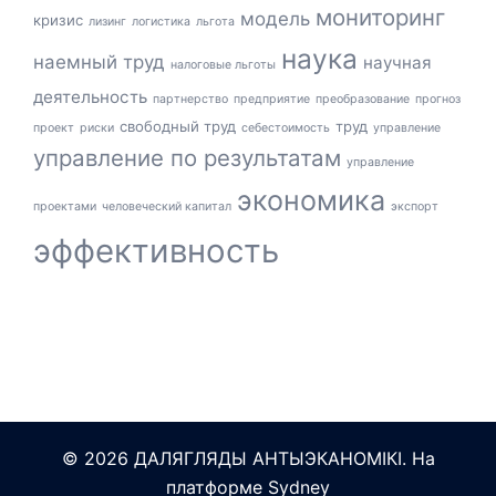
мониторинг
модель
кризис
лизинг
логистика
льгота
наука
наемный труд
научная
налоговые льготы
деятельность
партнерство
предприятие
преобразование
прогноз
свободный труд
труд
проект
риски
себестоимость
управление
управление по результатам
управление
экономика
проектами
человеческий капитал
экспорт
эффективность
© 2026 ДАЛЯГЛЯДЫ АНТЫЭКАНОМІКІ. На
платформе
Sydney