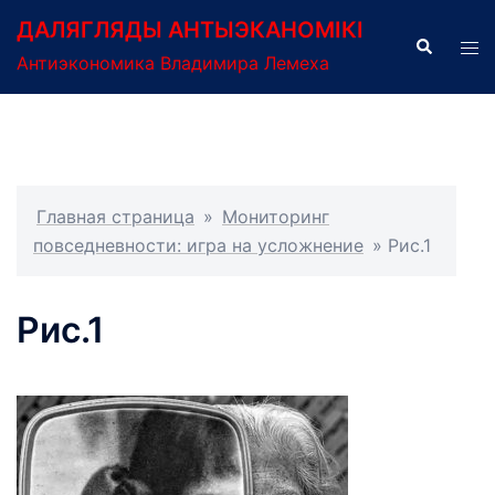
Перейти
ДАЛЯГЛЯДЫ АНТЫЭКАНОМІКІ
к
Поиск
Пер
Антиэкономика Владимира Лемеха
содержимому
ме
Главная страница
»
Мониторинг
повседневности: игра на усложнение
»
Рис.1
Рис.1