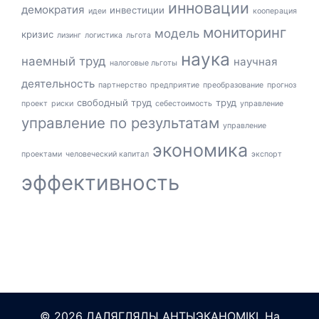
инновации
демократия
инвестиции
идеи
кооперация
мониторинг
модель
кризис
лизинг
логистика
льгота
наука
наемный труд
научная
налоговые льготы
деятельность
партнерство
предприятие
преобразование
прогноз
свободный труд
труд
проект
риски
себестоимость
управление
управление по результатам
управление
экономика
проектами
человеческий капитал
экспорт
эффективность
© 2026 ДАЛЯГЛЯДЫ АНТЫЭКАНОМІКІ. На