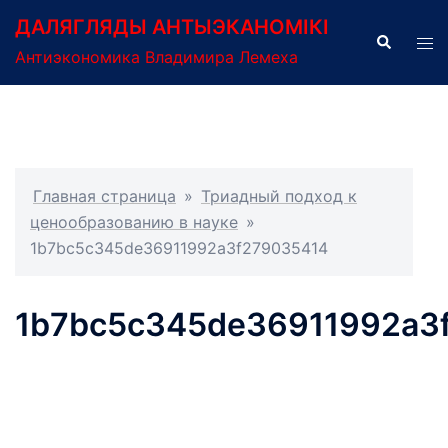
Перейти
ДАЛЯГЛЯДЫ АНТЫЭКАНОМІКІ
к
Поиск
Пер
Антиэкономика Владимира Лемеха
содержимому
ме
Главная страница
»
Триадный подход к
ценообразованию в науке
»
1b7bc5c345de36911992a3f279035414
1b7bc5c345de36911992a3