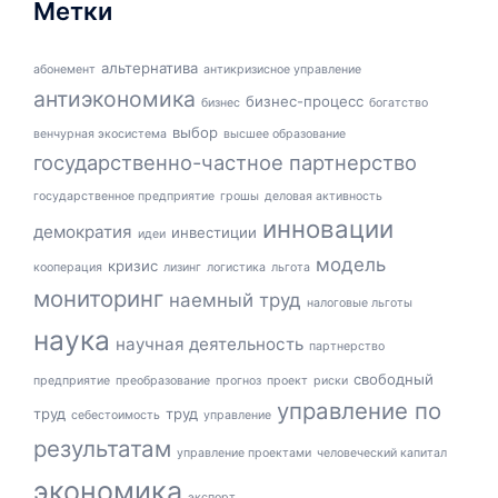
Метки
альтернатива
абонемент
антикризисное управление
антиэкономика
бизнес-процесс
бизнес
богатство
выбор
венчурная экосистема
высшее образование
государственно-частное партнерство
государственное предприятие
грошы
деловая активность
инновации
демократия
инвестиции
идеи
модель
кризис
кооперация
лизинг
логистика
льгота
мониторинг
наемный труд
налоговые льготы
наука
научная деятельность
партнерство
свободный
предприятие
преобразование
прогноз
проект
риски
управление по
труд
труд
себестоимость
управление
результатам
управление проектами
человеческий капитал
экономика
экспорт