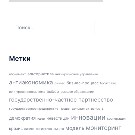
Найти:
Метки
альтернатива
абонемент
антикризисное управление
антиэкономика
бизнес-процесс
бизнес
богатство
выбор
венчурная экосистема
высшее образование
государственно-частное партнерство
государственное предприятие
грошы
деловая активность
инновации
демократия
инвестиции
идеи
кооперация
мониторинг
модель
кризис
лизинг
логистика
льгота