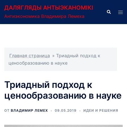
Перейти
ДАЛЯГЛЯДЫ АНТЫЭКАНОМІКІ
к
Поиск
Пер
Антиэкономика Владимира Лемеха
содержимому
ме
Главная страница
»
Триадный подход к
ценообразованию в науке
Триадный подход к
ценообразованию в науке
ОТ
ВЛАДИМИР ЛЕМЕХ
09.05.2019
ИДЕИ И РЕШЕНИЯ