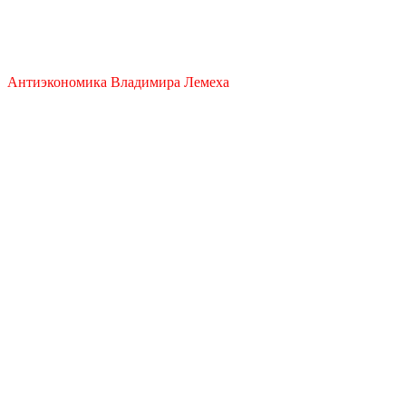
ДАЛЯГЛЯДЫ АНТЫЭКАНОМ
Антиэкономика Владимира Лемеха
Закрыть меню
Главная
Антилизинг
Финансовый Эквилибриум
Проекты