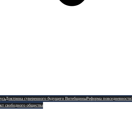
усь
Доктрина суверенного будущего Витебщины
Реформа повседневности
кт свободного общества