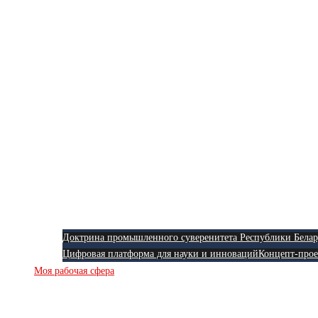
Доктрина промышленного суверенитета Республики Белар
Цифровая платформа для науки и инноваций
Концепт-прое
Моя рабочая сфера