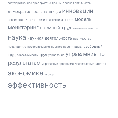
государственное предприятие
грошы
деловая активность
инновации
демократия
инвестиции
идеи
модель
кризис
кооперация
лизинг
логистика
льгота
мониторинг
наемный труд
налоговые льготы
наука
научная деятельность
партнерство
свободный
предприятие
преобразование
прогноз
проект
риски
управление по
труд
труд
себестоимость
управление
результатам
управление проектами
человеческий капитал
экономика
экспорт
эффективность