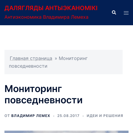
Перейти
ДАЛЯГЛЯДЫ АНТЫЭКАНОМІКІ
к
Поиск
Пер
Антиэкономика Владимира Лемеха
содержимому
ме
Главная страница
»
Мониторинг
повседневности
Мониторинг
повседневности
ОТ
ВЛАДИМИР ЛЕМЕХ
25.08.2017
ИДЕИ И РЕШЕНИЯ