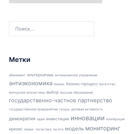
Найти:
Метки
альтернатива
абонемент
антикризисное управление
антиэкономика
бизнес-процесс
бизнес
богатство
выбор
венчурная экосистема
высшее образование
государственно-частное партнерство
государственное предприятие
грошы
деловая активность
инновации
демократия
инвестиции
идеи
кооперация
мониторинг
модель
кризис
лизинг
логистика
льгота