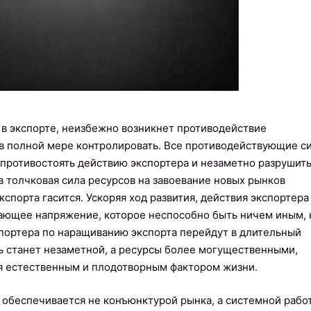
в экспорте, неизбежно возникнет противодействие
а в полной мере контролировать. Все противодействующие с
 противостоять действию экспортера и незаметно разрушит
в толчковая сила ресурсов на завоевание новых рынков
спорта гасится. Ускоряя ход развития, действия экспортера
вающее напряжение, которое неспособно быть ничем иным, 
портера по наращиванию экспорта перейдут в длительный
ь станет незаметной, а ресурсы более могущественными,
ся естественным и плодотворным фактором жизни.
 обеспечивается не конъюнктурой рынка, а системной рабо