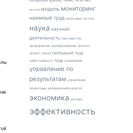
кризис
кооперация
лизинг
логистика
мониторинг
модель
льгота
наемный труд
налоговые льготы
наука
научная
деятельность
партнерство
предприятие
преобразование
прогноз
свободный труд
проект
риски
труд
себестоимость
управление
илы
управление по
ь
результатам
управление
проектами
человеческий капитал
как
экономика
экспорт
эффективность
той