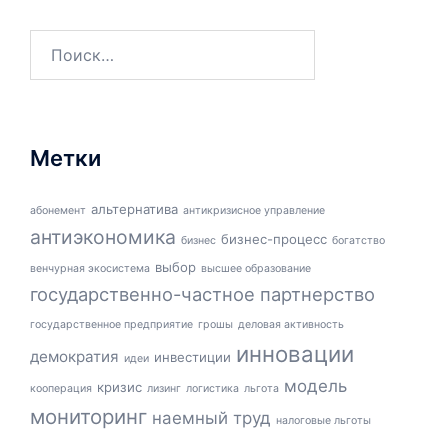
Найти:
Метки
альтернатива
абонемент
антикризисное управление
антиэкономика
бизнес-процесс
бизнес
богатство
выбор
венчурная экосистема
высшее образование
государственно-частное партнерство
государственное предприятие
грошы
деловая активность
инновации
демократия
инвестиции
идеи
модель
кризис
кооперация
лизинг
логистика
льгота
мониторинг
наемный труд
налоговые льготы