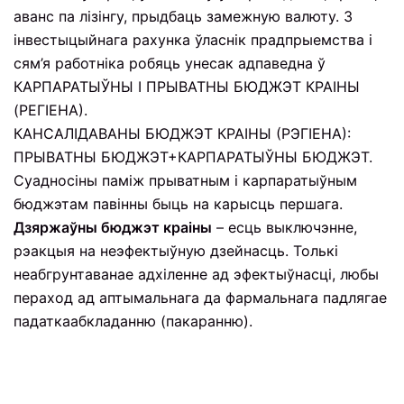
аванс па лізінгу, прыдбаць замежную валюту. З
інвестыцыйнага рахунка ўласнік прадпрыемства і
сям’я работніка робяць унесак адпаведна ў
КАРПАРАТЫЎНЫ І ПРЫВАТНЫ БЮДЖЭТ КРАІНЫ
(РЕГІЕНА).
КАНСАЛІДАВАНЫ БЮДЖЭТ КРАІНЫ (РЭГІЕНА):
ПРЫВАТНЫ БЮДЖЭТ+КАРПАРАТЫЎНЫ БЮДЖЭТ.
Суадносіны паміж прыватным і карпаратыўным
бюджэтам павінны быць на карысць першага.
Дзяржаўны бюджэт краіны
– есць выключэнне,
рэакцыя на неэфектыўную дзейнасць. Толькі
неабгрунтаванае адхіленне ад эфектыўнасці, любы
пераход ад аптымальнага да фармальнага падлягае
падаткаабкладанню (пакаранню).