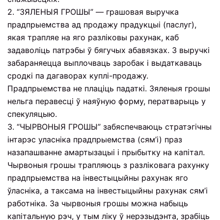
2. “ЗЯЛЕНЫЯ ГРОШЫ” — грашовая выручка
прадпрыемства ад продажу прадукцыі (паслуг),
якая трапляе на яго разліковы рахунак, каб
задаволіць патрэбы ў бягучых абавязках. З выручкі
забараняецца выплочваць заробак і выдаткаваць
сродкі па дагаворах куплі-продажу.
Прадпрыемства не плаціць падаткі. Зяленыя грошы
нельга перавесці ў наяўную форму, ператварыць у
спекуляцыю.
3. “ЧЫРВОНЫЯ ГРОШЫ” забяспечваюць стратэгічны
інтарэс уласніка прадпрыемства (сям’і) праз
назапашванне амартызацыі і прыбытку на капітал.
Чырвоныя грошы трапляюць з разліковага рахунку
прадпрыемства на інвестыцыйны рахунак яго
ўласніка, а таксама на інвестыцыйны рахунак сям’і
работніка. За чырвоныя грошы можна набыць
капітальную рэч, у тым ліку ў нерэзыдэнта, зрабіць