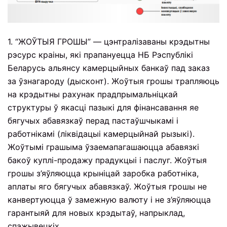
1. “ЖОЎТЫЯ ГРОШЫ” — цэнтралізаваны крэдытны
рэсурс краіны, які прапануецца НБ Рэспублікі
Беларусь альянсу камерцыйных банкаў пад заказ
за ўзнагароду (дысконт). Жоўтыя грошы трапляюць
на крэдытны рахунак прадпрымальніцкай
структуры ў якасці пазыкі для фінансавання яе
бягучых абавязкаў перад пастаўшчыкамі і
работнікамі (ліквідацыі камерцыйнай рызыкі).
Жоўтымі грашыма ўзаемапагашаюцца абавязкі
бакоў куплі-продажу прадукцыі і паслуг. Жоўтыя
грошы з’яўляюцца крыніцай заробка работніка,
аплаты яго бягучых абавязкаў. Жоўтыя грошы не
канвертуюцца ў замежную валюту і не з’яўляюцца
гарантыяй для новых крэдытаў, напрыклад,
спажывецкіх.