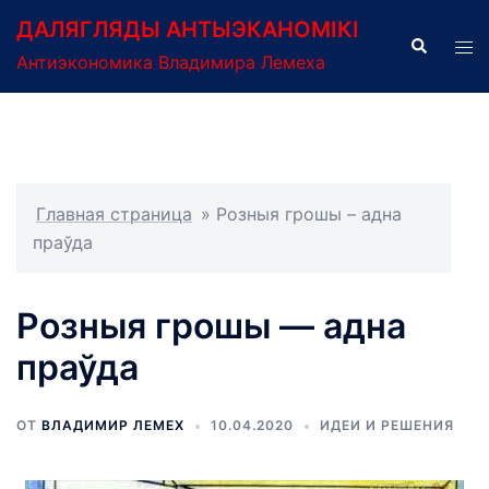
Перейти
ДАЛЯГЛЯДЫ АНТЫЭКАНОМІКІ
к
Поиск
Пер
Антиэкономика Владимира Лемеха
содержимому
ме
Главная страница
»
Розныя грошы – адна
праўда
Розныя грошы — адна
праўда
ОТ
ВЛАДИМИР ЛЕМЕХ
10.04.2020
ИДЕИ И РЕШЕНИЯ