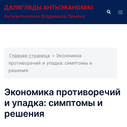
Перейти
ДАЛЯГЛЯДЫ АНТЫЭКАНОМІКІ
к
Поиск
Пер
Антиэкономика Владимира Лемеха
содержимому
ме
Главная страница
»
Экономика
противоречий и упадка: симптомы и
решения
Экономика противоречий
и упадка: симптомы и
решения