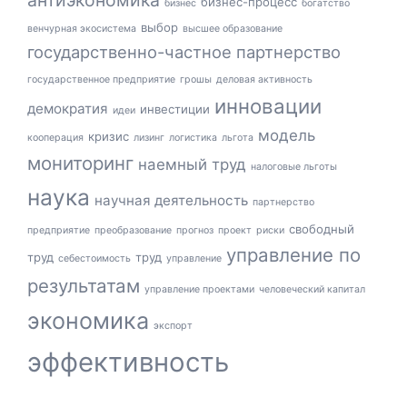
бизнес-процесс
бизнес
богатство
выбор
венчурная экосистема
высшее образование
государственно-частное партнерство
государственное предприятие
грошы
деловая активность
инновации
демократия
инвестиции
идеи
модель
кризис
кооперация
лизинг
логистика
льгота
мониторинг
наемный труд
налоговые льготы
наука
научная деятельность
партнерство
свободный
предприятие
преобразование
прогноз
проект
риски
управление по
труд
труд
себестоимость
управление
результатам
управление проектами
человеческий капитал
экономика
экспорт
эффективность